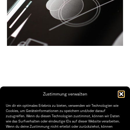
Zustimmung verwalten
THWS | Fakultät Gestaltung Würzburg
Um dir ein optimales Erlebnis zu bieten, verwenden wir Technologien wie
Technische Hochschule
Öffnungszeiten Dekanat
Cookies, um Geräteinformationen zu speichern und/oder darauf
Würzburg-Schweinfurt
Montag – Freitag
zuzugreifen. Wenn du diesen Technologien zustimmst, können wir Daten
Sanderheinrichsleitenweg 20
8:30 – 12:00
wie das Surfverhalten oder eindeutige IDs auf dieser Website verarbeiten.
97074 Würzburg
Dienstag & Donnerstag
Wenn du deine Zustimmung nicht erteilst oder zurückziehst, können
8:30 – 15:30