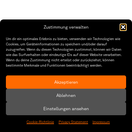
Zustimmung verwalten
THWS | Fakultät Gestaltung Würzburg
Um dir ein optimales Erlebnis zu bieten, verwenden wir Technologien wie
Technische Hochschule
Öffnungszeiten Dekanat
Cookies, um Geräteinformationen zu speichern und/oder darauf
Würzburg-Schweinfurt
Montag – Freitag
zuzugreifen. Wenn du diesen Technologien zustimmst, können wir Daten
Sanderheinrichsleitenweg 20
8:30 – 12:00
wie das Surfverhalten oder eindeutige IDs auf dieser Website verarbeiten.
97074 Würzburg
Dienstag & Donnerstag
Wenn du deine Zustimmung nicht erteilst oder zurückziehst, können
8:30 – 15:30
bestimmte Merkmale und Funktionen beeinträchtigt werden.
tel: +49 931 35 11 93 02
mail: dekanat.fg@thws.de
Raum: I.1.29
Kontakt
Akzeptieren
Datenschutzerklärung
Ablehnen
Cookie-Richtlinie (EU)
Einstellungen ansehen
Cookie-Richtlinie
Privacy Statement
Impressum