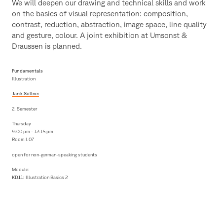
We will deepen our drawing and technical skills and work
on the basics of visual representation: composition,
contrast, reduction, abstraction, image space, line quality
and gesture, colour. A joint exhibition at Umsonst &
Draussen is planned.
Fundamentals
Illustration
Janik Söllner
2. Semester
Thursday
9:00 pm - 12:15 pm
Room I.07
open for non-german-speaking students
Module:
KD11:
Illustration Basics 2