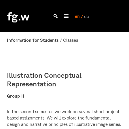
Skip
to
fg.w
content
en /
de
Bachelor Kommunikationsdesign und Master Design & Information studieren
Information for Students
/ Classes
Illustration Conceptual
Representation
Group II
In the second semester, we work on several short project-
based assignments. We will explore the fundamental
design and narrative principles of illustrative image series.