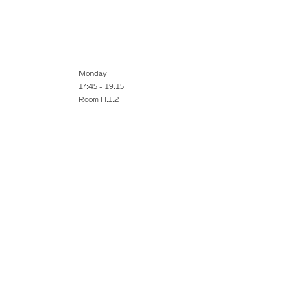
Monday
17:45 - 19.15
Room H.1.2