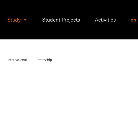
Study
Student Projects
Activities
en
International
Internship