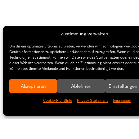
Zustimmung verwalten
Um dir ein optimales Erlebnis zu bieten, verwenden wir Technologien wie Coo
THWS | Fakultät Gestaltung Würzburg
Geräteinformationen zu speichern und/oder darauf zuzugreifen. Wenn du die
Technologien zustimmst, können wir Daten wie das Surfverhalten oder eindeu
dieser Website verarbeiten. Wenn du deine Zustimmung nicht erteilst oder zur
Technische Hochschule
Öffnung
können bestimmte Merkmale und Funktionen beeinträchtigt werden.
Würzburg-Schweinfurt
Montag –
Sanderheinrichsleitenweg 20
8:30 – 1
97074 Würzburg
Dienstag
Akzeptieren
Ablehnen
Einstellungen
8:30 – 1
tel: +49 931 35 11 93 02
Cookie-Richtlinie
Privacy Statement
Impressum
mail: dekanat.fg@thws.de
Raum: I.