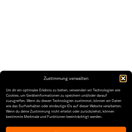
Zustimmung verwalten
Um dir ein optimales Erlebnis zu bieten, verwenden wir Technologien wie
Cookies, um Geräteinformationen zu speichern und/oder darauf
zuzugreifen. Wenn du diesen Technologien zustimmst, können wir Daten
wie das Surfverhalten oder eindeutige IDs auf dieser Website verarbeiten.
Wenn du deine Zustimmung nicht erteilst oder zurückziehst, können
Fakultät Gestaltung Würzburg
bestimmte Merkmale und Funktionen beeinträchtigt werden.
Technische Hochschule
Öffnungszeiten Dekanat
Würzburg-Schweinfurt
Montag – Freitag