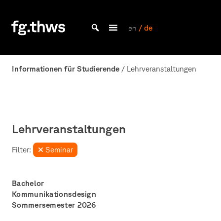
Skip
to
content
en
/ de
Bachelor Kommunikationsdesign und Master Design & Information studieren
Fakultät
Gestaltung
Informationen für Studierende
/ Lehrveranstaltungen
Würzburg
Lehrveranstaltungen
Filter:
Seminar
Bachelor
Kommunikationsdesign
Sommersemester 2026