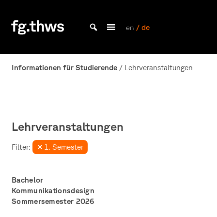
Skip
to
content
en
/ de
Bachelor Kommunikationsdesign und Master Design & Information studieren
Fakultät
Gestaltung
Informationen für Studierende
/ Lehrveranstaltungen
Würzburg
Lehrveranstaltungen
Filter:
1. Semester
Bachelor
Kommunikationsdesign
Sommersemester 2026