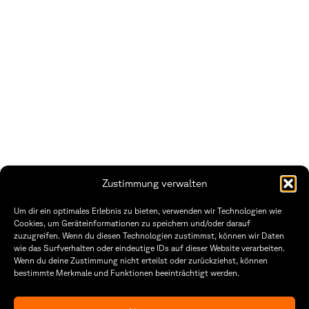
Zustimmung verwalten
Um dir ein optimales Erlebnis zu bieten, verwenden wir Technologien wie
Cookies, um Geräteinformationen zu speichern und/oder darauf
zuzugreifen. Wenn du diesen Technologien zustimmst, können wir Daten
wie das Surfverhalten oder eindeutige IDs auf dieser Website verarbeiten.
Wenn du deine Zustimmung nicht erteilst oder zurückziehst, können
Fakultät Gestaltung Würzburg
bestimmte Merkmale und Funktionen beeinträchtigt werden.
Technische Hochschule
Öffnungszeiten Dekanat
Würzburg-Schweinfurt
Montag – Freitag