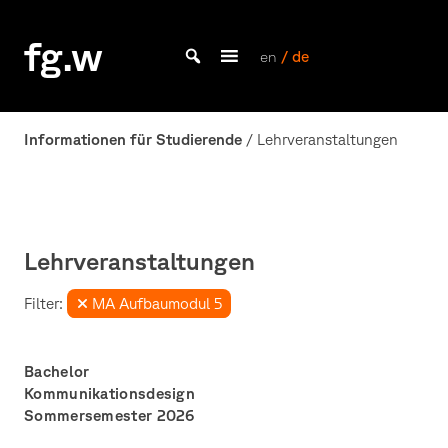
Skip
to
fg.w
content
en
/ de
Bachelor Kommunikationsdesign und Master Design & Information studieren
Informationen für Studierende
/ Lehrveranstaltungen
Lehrveranstaltungen
Filter:
MA Aufbaumodul 5
Bachelor
Kommunikationsdesign
Sommersemester 2026