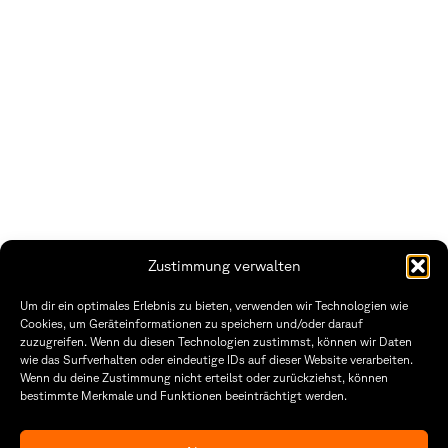
Zustimmung verwalten
Um dir ein optimales Erlebnis zu bieten, verwenden wir Technologien wie
Cookies, um Geräteinformationen zu speichern und/oder darauf
zuzugreifen. Wenn du diesen Technologien zustimmst, können wir Daten
wie das Surfverhalten oder eindeutige IDs auf dieser Website verarbeiten.
Wenn du deine Zustimmung nicht erteilst oder zurückziehst, können
Fakultät Gestaltung Würzburg
bestimmte Merkmale und Funktionen beeinträchtigt werden.
Technische Hochschule
Öffnungszeiten Dekanat
Würzburg-Schweinfurt
Montag – Freitag