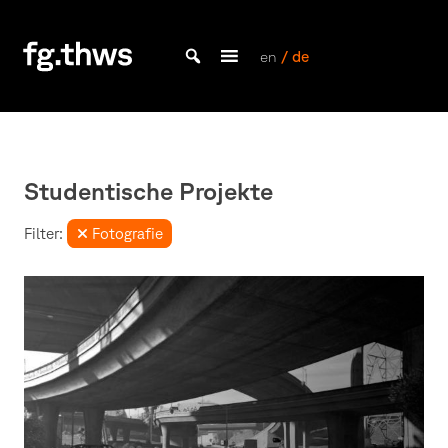
Skip
to
content
en
/ de
Bachelor Kommunikationsdesign und Master Design & Information studieren
Fakultät
Gestaltung
Würzburg
Studentische Projekte
Filter:
Fotografie