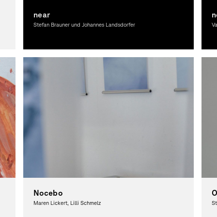
near
n
Stefan Brauner und Johannes Landsdorfer
V
Grafikdesign
Gr
Nocebo
O
Maren Lickert, Lilli Schmelz
St