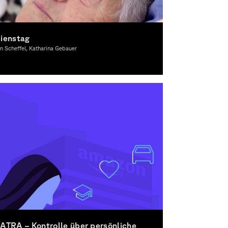
ienstag
n Scheffel, Katharina Gebauer
ewegtes Bild
ATRA – Kontrolle über persönliche