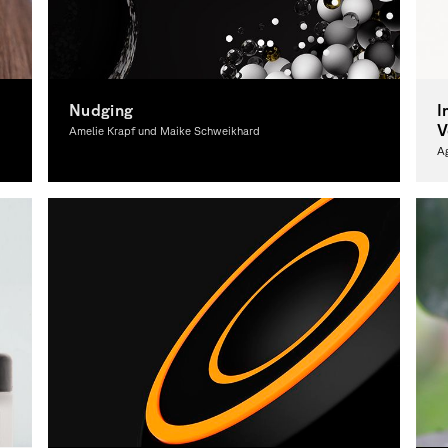
Nudging
I
V
Amelie Krapf und Maike Schweikhard
A
Grafikdesign
Gr