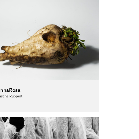
nnaRosa
istina Ruppert
tografie, Theorie