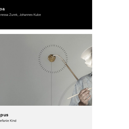
oa
anessa Zurek, Johannes Kube
afikdesign
pus
efanie Kind