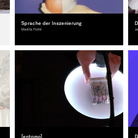
Sprache der Inszenierung
D
Madita Flohe
Ja
Fotografie, Theorie
B
[entomo]
D