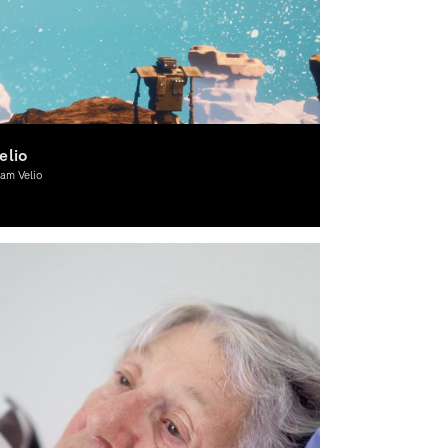
elio
am Velio
ewegtes Bild