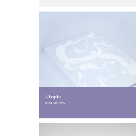
Utopia
Irina Smirnov
Grafikdesign, Illustration