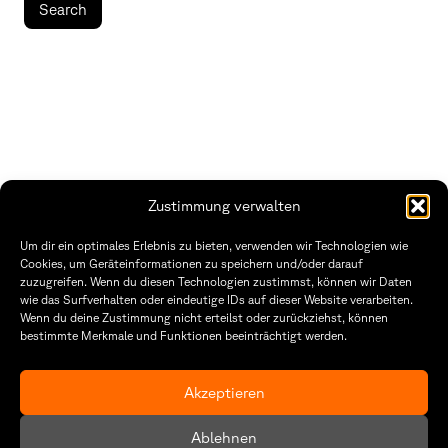
Zustimmung verwalten
Um dir ein optimales Erlebnis zu bieten, verwenden wir Technologien wie
Cookies, um Geräteinformationen zu speichern und/oder darauf
THWS | Fakultät Gestaltung Würzburg
zuzugreifen. Wenn du diesen Technologien zustimmst, können wir Daten
wie das Surfverhalten oder eindeutige IDs auf dieser Website verarbeiten.
Wenn du deine Zustimmung nicht erteilst oder zurückziehst, können
Technische Hochschule
Öffnungszeiten Dekanat
bestimmte Merkmale und Funktionen beeinträchtigt werden.
Würzburg-Schweinfurt
Montag – Freitag
Sanderheinrichsleitenweg 20
8:30 – 12:00
97074 Würzburg
Dienstag & Donnerstag
8:30 – 15:30
Akzeptieren
tel: +49 931 35 11 93 02
mail: dekanat.fg@thws.de
Raum: I.1.29
Ablehnen