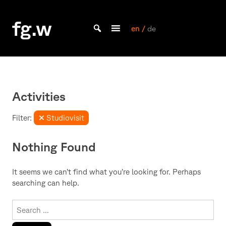
Skip
to
fg.w
content
en /
de
Bachelor Kommunikationsdesign und Master Design & Information studieren
Activities
Filter:
Studiovisit
Nothing Found
It seems we can’t find what you’re looking for. Perhaps
searching can help.
Search
for: