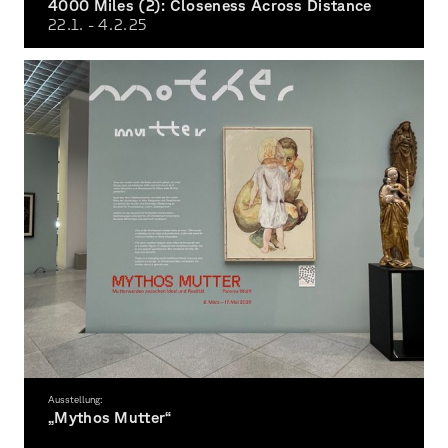
4000 Miles (2): Closeness Across Distance
22.1. - 4.2.
25
Ausstellung:
„Mythos Mutter“