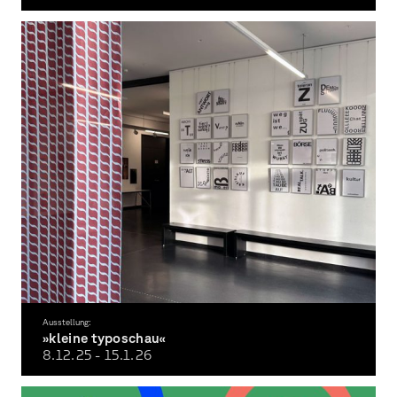
Rückblick auf die beeindruckende Einzelausstellung von Paloma Wolff
Ausstellung:
»kleine typoschau«
8.12.
25
- 15.1.
26
Das erste Semester stellt aus!