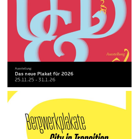
Ausstellung:
Das neue Plakat für 2026
25.11.
25
- 31.1.
26
38. Umsonst & Draussen Festival Würzburg auf den Talavera Mainwiesen