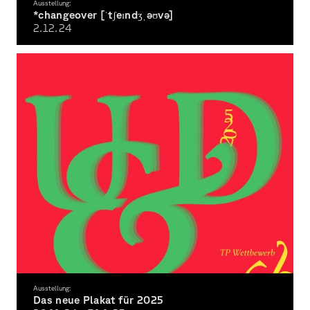
Ausstellung:
*changeover [ˈtʃeɪndʒˌəʊvə]
2.12.
24
a conversion or complete change from one thing, condition, or system to another
Ausstellung:
Das neue Plakat für 2025