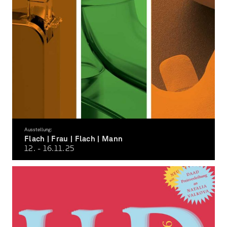
Ausstellung:
Flach | Frau | Flach | Mann
12. - 16.11.
25
Ausstellung der Ergebnisse des Realierungswettbewerbs ›Die »Flachfrau« zum
»Flachmann«‹