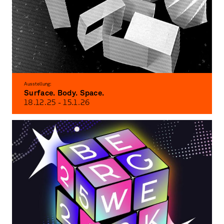
Ausstellung:
Surface. Body. Space.
18.12.
25
- 15.1.
26
Exhibition of the foundation class of three-dimensional and spatial design