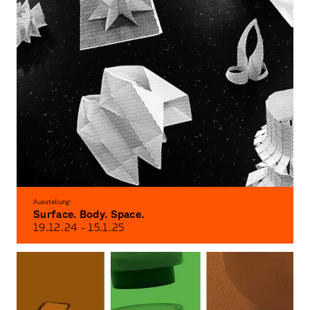
Ausstellung:
Surface. Body. Space.
19.12.
24
- 15.1.
25
Exhibition of the foundation class of three-dimensional and spatial design