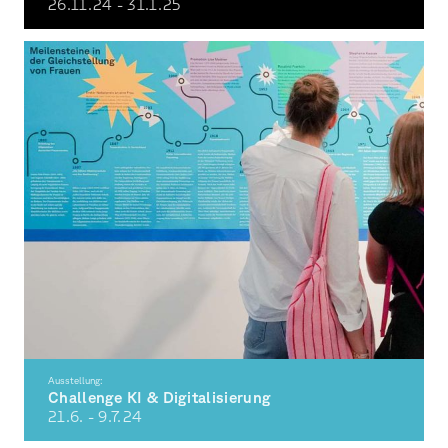
26.11.
24
- 31.1.
25
37. Umsonst & Draussen Festival Würzburg auf den Talavera Mainwiesen
Ausstellung:
Challenge KI & Digitalisierung
21.6. - 9.7.
24
Frauen in Wissenschaft & Forschung