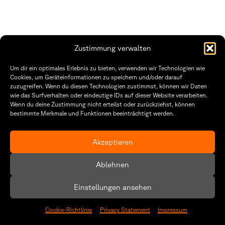
Zustimmung verwalten
THWS | Fakultät Gestaltung Würzburg
Um dir ein optimales Erlebnis zu bieten, verwenden wir Technologien wie
Technische Hochschule
Öffnungszeiten Dekanat
Cookies, um Geräteinformationen zu speichern und/oder darauf
Würzburg-Schweinfurt
Montag – Freitag
zuzugreifen. Wenn du diesen Technologien zustimmst, können wir Daten
Sanderheinrichsleitenweg 20
8:30 – 12:00
wie das Surfverhalten oder eindeutige IDs auf dieser Website verarbeiten.
97074 Würzburg
Dienstag & Donnerstag
Wenn du deine Zustimmung nicht erteilst oder zurückziehst, können
8:30 – 15:30
bestimmte Merkmale und Funktionen beeinträchtigt werden.
tel: +49 931 35 11 93 02
mail: dekanat.fg@thws.de
Raum: I.1.29
Kontakt
Akzeptieren
Datenschutzerklärung
Ablehnen
Cookie-Richtlinie (EU)
Einstellungen ansehen
Cookie-Richtlinie
Privacy Statement
Impressum