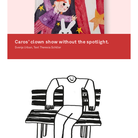
Caros’ clown show without the spotlight.
Svenja Urban, Text Theresia Schiller
Illustration