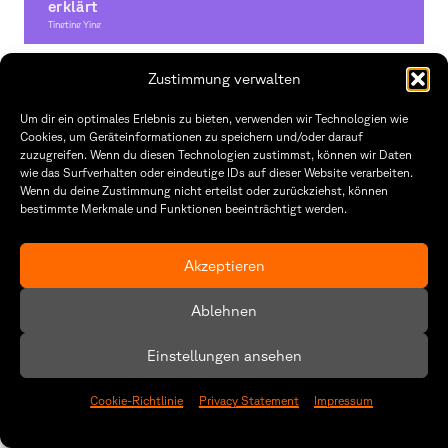
erklärt
Tingting Ying
Graphic Design, Illustration
Zustimmung verwalten
Um dir ein optimales Erlebnis zu bieten, verwenden wir Technologien wie
Cookies, um Geräteinformationen zu speichern und/oder darauf
zuzugreifen. Wenn du diesen Technologien zustimmst, können wir Daten
wie das Surfverhalten oder eindeutige IDs auf dieser Website verarbeiten.
Wenn du deine Zustimmung nicht erteilst oder zurückziehst, können
bestimmte Merkmale und Funktionen beeinträchtigt werden.
Akzeptieren
Ablehnen
Einstellungen ansehen
It’s not THAT complicated!
Cookie-Richtlinie
Privacy Statement
Impressum
Margarita Paradissi
Illustration