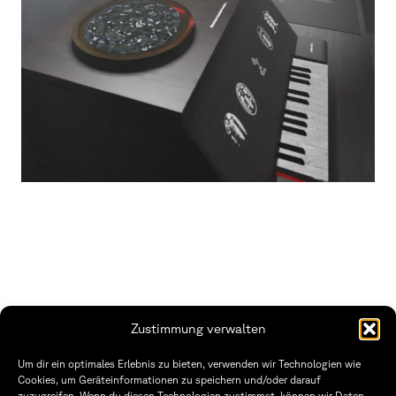
Zustimmung verwalten
THWS | Fakultät Gestaltung Würzburg
Um dir ein optimales Erlebnis zu bieten, verwenden wir Technologien wie
Technische Hochschule
Öffnungszeiten Dekanat
Cookies, um Geräteinformationen zu speichern und/oder darauf
Würzburg-Schweinfurt
Montag – Freitag
zuzugreifen. Wenn du diesen Technologien zustimmst, können wir Daten