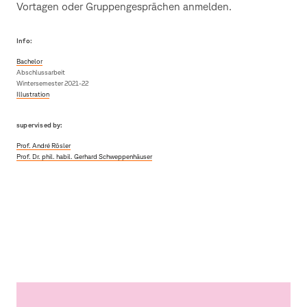
Vortagen oder Gruppengesprächen anmelden.
Info:
Bachelor
Abschlussarbeit
Wintersemester 2021-22
Illustration
supervised by:
Prof. André Rösler
Prof. Dr. phil. habil. Gerhard Schweppenhäuser