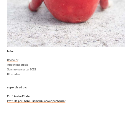
Info:
Bachelor
Abschlussarbeit
Summersemester 2025
Illustration
supervised by:
Prof. André Rösler
Prof. Dr. phil. habil. Gerhard Schweppenhäuser