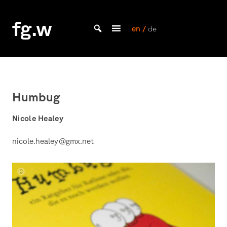
Skip
to
fg.w
content
en /
de
Bachelor Kommunikationsdesign und Master Design & Information studieren
Humbug
Nicole Healey
nicole.healey@gmx.net
Nicole
Healey