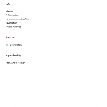
Info:
Master
2. Semester
Sommersemester 2022
Illustration
Award-winning
Awards:
Bergkristall
supervised by:
Prof. André Rösler