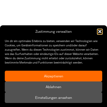
Zustimmung verwalten
THWS | Fakultät Gestaltung Würzburg
Um dir ein optimales Erlebnis zu bieten, verwenden wir Technologien wie
Technische Hochschule
Öffnungszeiten Dekanat
Cookies, um Geräteinformationen zu speichern und/oder darauf
Würzburg-Schweinfurt
Montag – Freitag
zuzugreifen. Wenn du diesen Technologien zustimmst, können wir Daten
Sanderheinrichsleitenweg 20
8:30 – 12:00
wie das Surfverhalten oder eindeutige IDs auf dieser Website verarbeiten.
97074 Würzburg
Dienstag & Donnerstag
Wenn du deine Zustimmung nicht erteilst oder zurückziehst, können
8:30 – 15:30
bestimmte Merkmale und Funktionen beeinträchtigt werden.
tel: +49 931 35 11 93 02
mail: dekanat.fg@thws.de
Raum: I.1.29
Kontakt
Akzeptieren
Datenschutzerklärung
Ablehnen
Cookie-Richtlinie (EU)
Einstellungen ansehen