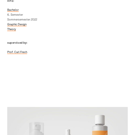
Info:
Bachelor
6. Semester
Sommersemester 2022
Graphic Design
Theory
supervised by:
Prof. Carl Frech