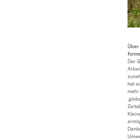
Über 
form
Der G
Arbei
zune
hat s
mehr 
,glob
Zeita
Klein
ermög
Denkm
Umwe