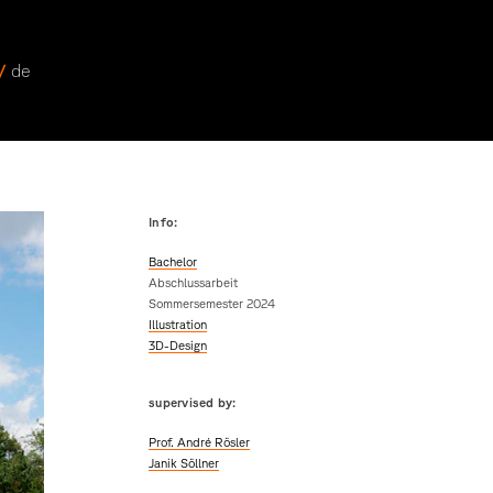
 /
de
Info:
Bachelor
Abschlussarbeit
Sommersemester 2024
Illustration
3D-Design
supervised by:
Prof. André Rösler
Janik Söllner