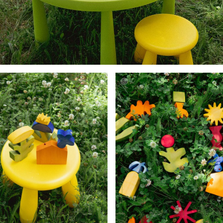
raphy
Fotography
lor
Bachelor
ct
Project
Alina
Lehle