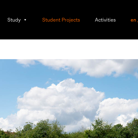
Study
Student Projects
Activities
en
raphy
lor
ct