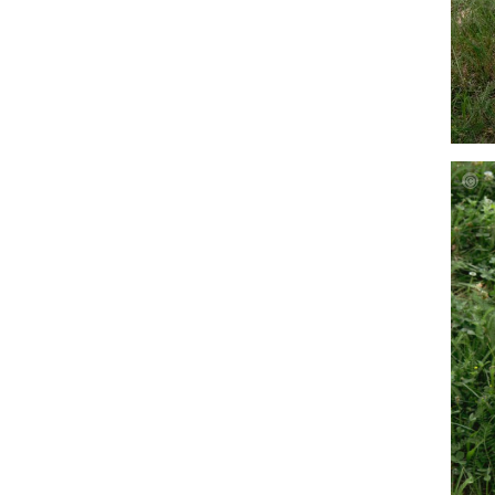
Fotog
Bache
Proje
Alina
Lehle