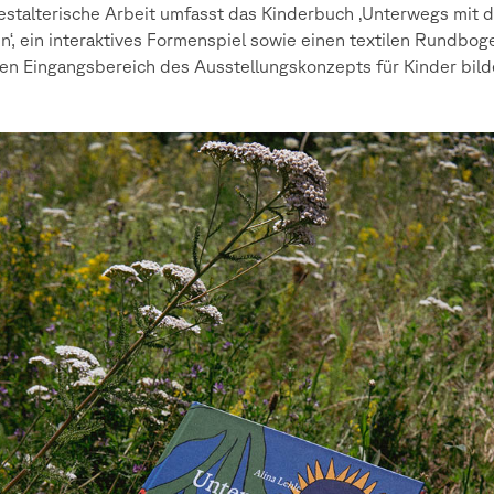
estalterische Arbeit umfasst das Kinderbuch ‚Unterwegs mit 
n‘, ein interaktives Formenspiel sowie einen textilen Rundbog
en Eingangsbereich des Ausstellungskonzepts für Kinder bild
raphy
lor
ct