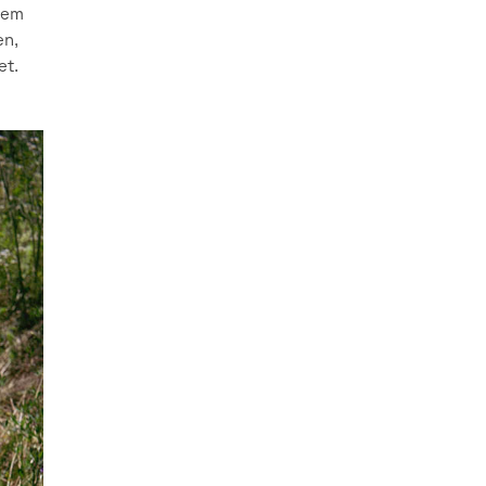
dem
en,
et.