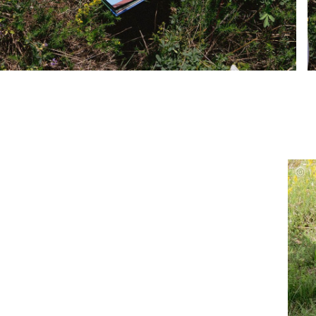
Fotog
Bache
Proje
Alina
Lehle