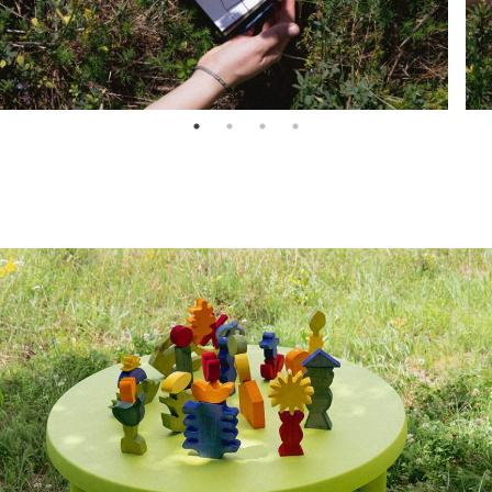
raphy
lor
ct