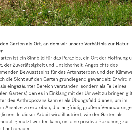
den Garten als Ort, an dem wir unsere Verhältnis zur Natur
en
arten ist ein Sinnbild für das Paradies, ein Ort der Hoffnung 
t, der Zuverlässigkeit und Unsicherheit. Angesichts des
hmenden Bewusstseins für das Artensterben und den Klimaw
ich die Sicht auf den Garten grundlegend gewandelt: Er wird n
als eingezäunter Bereich verstanden, sondern als Teil eines
alen Gartens‘, den es in Einklang mit der Umwelt zu bringen gilt
lter des Anthropozäns kann er als Übungsfeld dienen, um im
en Ansätze zu erproben, die langfristig größere Veränderung
lichen. In dieser Arbeit wird illustriert, wie der Garten als
odell genutzt werden kann, um eine positive Beziehung zur
lt aufzubauen.