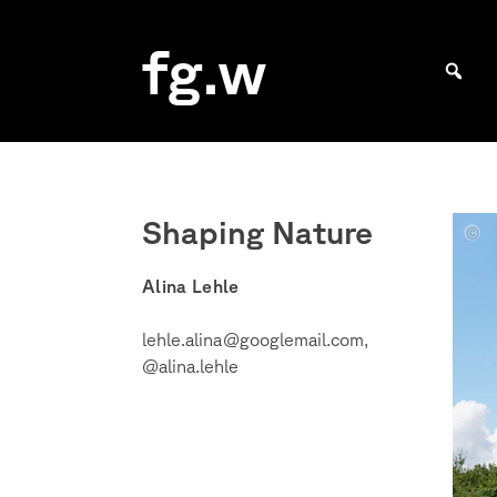
Skip
to
fg.w
content
Bachelor Kommunikationsdesign und Master Design & Information studieren
Shaping Nature
Fotog
Bache
Alina Lehle
Proje
Alina
Lehle
lehle.alina@googlemail.com,
@alina.lehle