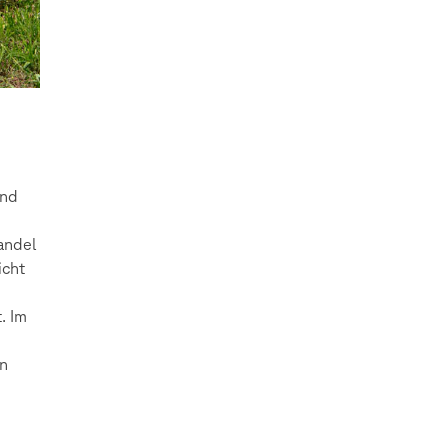
und
andel
icht
. Im
en