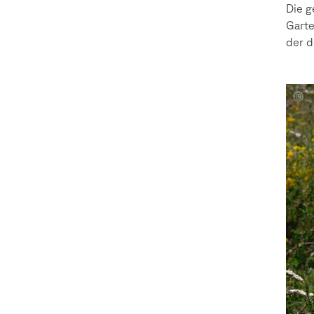
Die g
Garte
der d
Fotog
Bache
Proje
Alina
Lehle