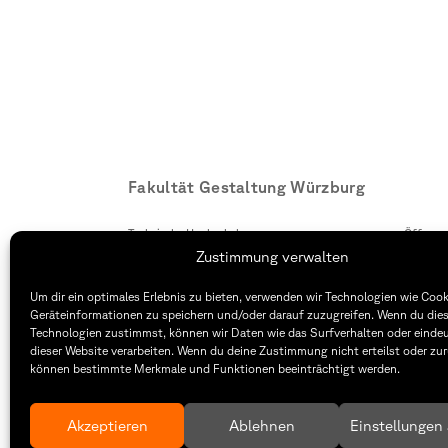
Fakultät Gestaltung Würzburg
Technische Hochschule
Öffnung
Würzburg-Schweinfurt
Montag –
Zustimmung verwalten
Sanderheinrichsleitenweg 20
8:30 – 1
97074 Würzburg
Dienstag
Um dir ein optimales Erlebnis zu bieten, verwenden wir Technologien wie Coo
8:30 – 1
Geräteinformationen zu speichern und/oder darauf zuzugreifen. Wenn du die
tel: +49 931 35 11 93 02
Technologien zustimmst, können wir Daten wie das Surfverhalten oder eindeu
mail: dekanat.fg@thws.de
Raum: I.
dieser Website verarbeiten. Wenn du deine Zustimmung nicht erteilst oder zur
können bestimmte Merkmale und Funktionen beeinträchtigt werden.
Akzeptieren
Ablehnen
Einstellungen