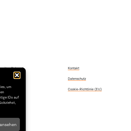
szeiten Dekanat
Kontakt
 Freitag
Datenschutz
2:00
 & Donnerstag
kies, um
Cookie-Richtlinie (EU)
5:30
sen
tige IDs auf
1.29
ückziehst,
 ansehen