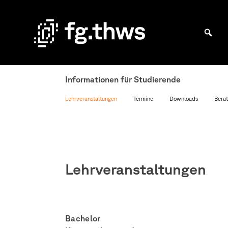
Skip
to
content
Bachelor Kommunikationsdesign und Master Design & Information studieren
Fakultät
Gestaltung
Informationen für Studierende
Würzburg
Lehrveranstaltungen
Termine
Downloads
Berat
Lehrveranstaltungen
Bachelor