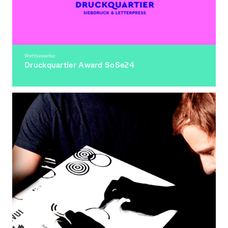
Wettbewerbe:
Druckquartier Award SoSe24
Siebdruckwettbewerb für Studierende der Fakultät Gestaltung