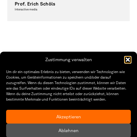
Prof. Erich Schöls
Interactive media
Course Director Master
Zustimmung verwalten
THWS | Fakultät Gestaltung Würzburg
Um dir ein optimales Erlebnis zu bieten, verwenden wir Technologien wie
Technische Hochschule
Öffnungszeiten Dekanat
Cookies, um Geräteinformationen zu speichern und/oder darauf
Würzburg-Schweinfurt
Montag – Freitag
zuzugreifen. Wenn du diesen Technologien zustimmst, können wir Daten
Sanderheinrichsleitenweg 20
8:30 – 12:00
wie das Surfverhalten oder eindeutige IDs auf dieser Website verarbeiten.
97074 Würzburg
Dienstag & Donnerstag
Wenn du deine Zustimmung nicht erteilst oder zurückziehst, können
8:30 – 15:30
bestimmte Merkmale und Funktionen beeinträchtigt werden.
tel: +49 931 35 11 93 02
mail: dekanat.fg@thws.de
Raum: I.1.29
Kontakt
Akzeptieren
Datenschutzerklärung
Ablehnen
Cookie-Richtlinie (EU)