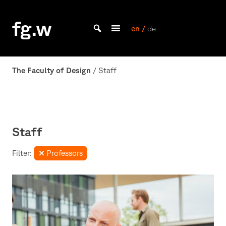
Skip
to
fg.w
content
en /
de
Bachelor Kommunikationsdesign und Master Design & Information studieren
The Faculty of Design
/ Staff
Staff
Filter:
Professors