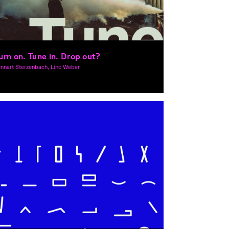
urn on. Tune in. Drop out?
nnart Sterzenbach, Lino Weber
pywriting, Graphic Design