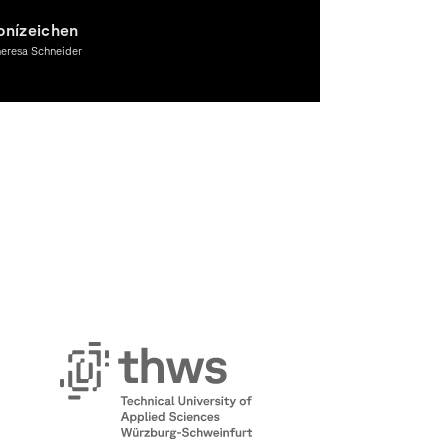
onízeichen
heresa Schneider
pywriting, Graphic Design, Typography, Award-winning