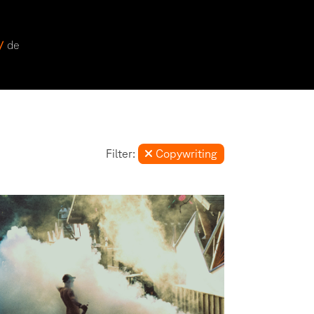
 /
de
Filter:
Copywriting