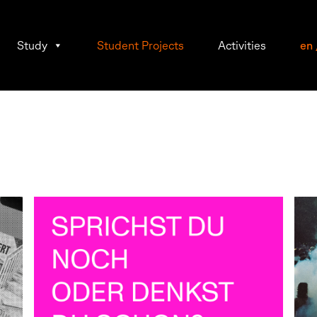
Study
Student Projects
Activities
en