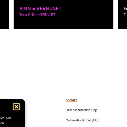
SINN ≠ VERNUNFT
f
Team SINN ≠ VERNUNFT
T
Copywriting, Graphic Design, Theory
Co
szeiten Dekanat
Kontakt
 Freitag
Datenschutzerklärung
2:00
 & Donnerstag
kies, um
Cookie-Richtlinie (EU)
5:30
sen