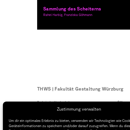
Sammlung des Scheiterns
Rahel Harbig, Franziska Göhmann
Copywriting, Graphic Design
THWS | Fakultät Gestaltung Würzburg
Technische Hochschule
Öffnung
Würzburg-Schweinfurt
Montag –
Zustimmung verwalten
Sanderheinrichsleitenweg 20
8:30 – 1
97074 Würzburg
Dienstag
Um dir ein optimales Erlebnis zu bieten, verwenden wir Technologien wie Coo
8:30 – 1
Geräteinformationen zu speichern und/oder darauf zuzugreifen. Wenn du die
tel: +49 931 35 11 93 02