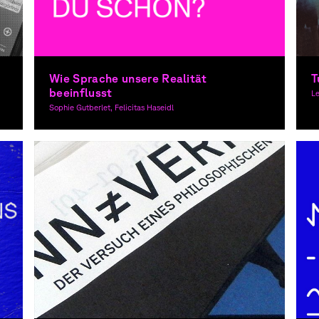
Wie Sprache unsere Realität
T
beeinflusst
Le
Sophie Gutberlet, Felicitas Haseidl
Copywriting, Graphic Design
Co