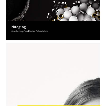
Nudging
Amelie Krapf und Maike Schweikhard
Graphic Design