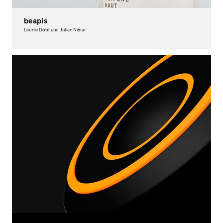
beapis
Leonie Döbl und Julian Nimar
Graphic Design