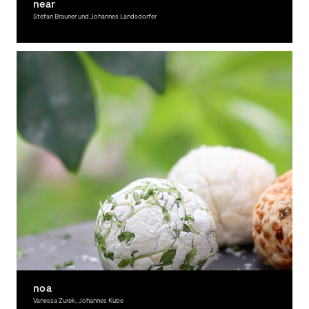
near
Stefan Brauner und Johannes Landsdorfer
Graphic Design
noa
Vanessa Zurek, Johannes Kube