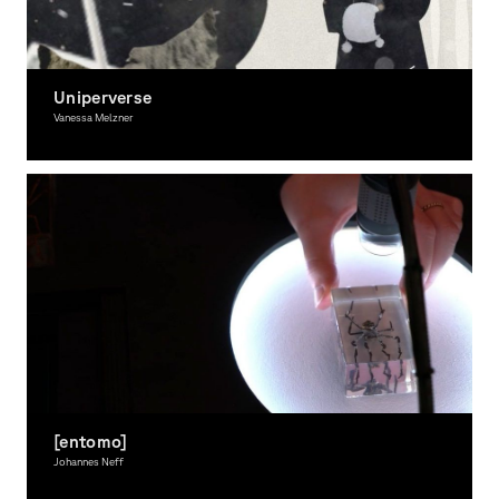
Uniperverse
Vanessa Melzner
Moving Image, Award-winning
[entomo]
Johannes Neff
Interactive Media