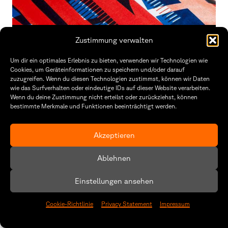
schnurstracks – vom gehen und bleiben
Zustimmung verwalten
Paula Riek, Anna Schuierer
Um dir ein optimales Erlebnis zu bieten, verwenden wir Technologien wie
Graphic Design, Illustration, Award-winning
Cookies, um Geräteinformationen zu speichern und/oder darauf
zuzugreifen. Wenn du diesen Technologien zustimmst, können wir Daten
wie das Surfverhalten oder eindeutige IDs auf dieser Website verarbeiten.
Wenn du deine Zustimmung nicht erteilst oder zurückziehst, können
bestimmte Merkmale und Funktionen beeinträchtigt werden.
Akzeptieren
Ablehnen
Einstellungen ansehen
Cookie-Richtlinie
Privacy Statement
Impressum