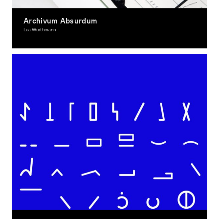
Archivum Absurdum
Lea Wurthmann
Graphic Design