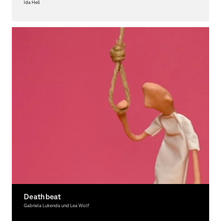
Ida Heil
Graphic Design
Deathbeat
Gabriela Lukenda und Lea Wolf
Graphic Design