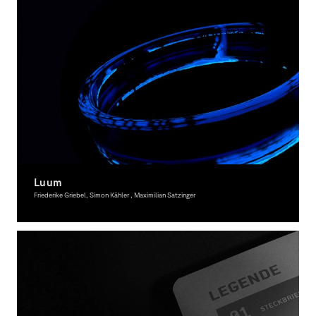
Luum
Friederike Griebel, Simon Kähler , Maximilian Satzinger
Graphic Design