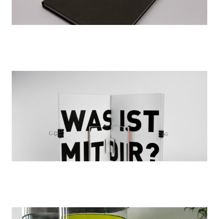
Fluchtatlas
Laura Markert, Yvonne Moser, Lilli Scheuerlein
Graphic Design, Award-winning
Grössenwahn
Anastassia Meid, Selina Sterzl, Luisa Wolf
Graphic Design