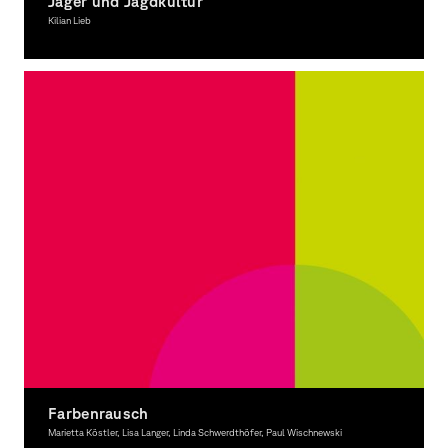
Jäger und Jagdkultur
Kilian Lieb
Graphic Design
Farbenrausch
Marietta Köstler, Lisa Langer, Linda Schwerdthöfer, Paul Wischnewski