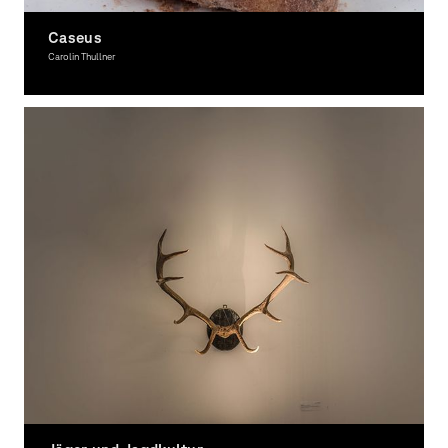
Caseus
Carolin Thullner
Graphic Design