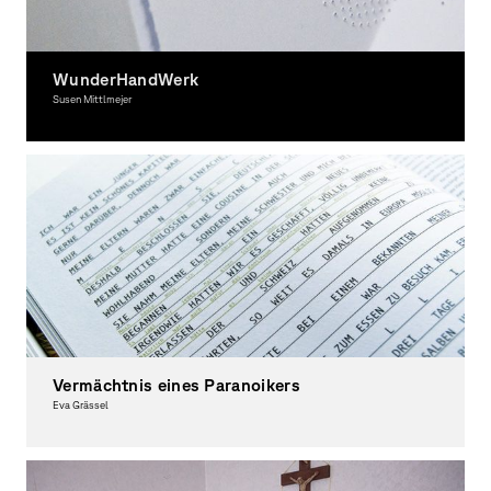
WunderHandWerk
Susen Mittlmejer
Graphic Design
Vermächtnis eines Paranoikers
Eva Grässel
Graphic Design